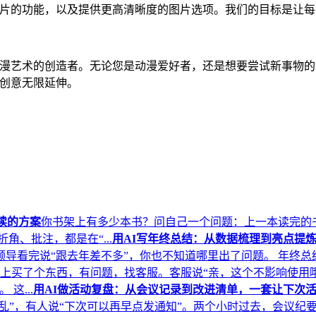
多人物照片的功能，以及提供更高清晰度的图片选项。我们的目标是
为动漫艺术的创造者。无论您是动漫爱好者，还是想要尝试新事物的探险
，让创意无限延伸。
读的方案
你书架上有多少本书？问自己一个问题：上一本读完的
、批注，都是在“...
用AI写年终总结：从数据梳理到亮点提
看完说“跟去年差不多”，你也不知道哪里出了问题。 年终总结最
上买了个东西，有问题，找客服。客服说“亲，这个不影响使用哦
这...
用AI做活动复盘：从会议记录到改进清单，一套让下次
乱”，有人说“下次可以再早点发通知”。两个小时过去，会议纪要写