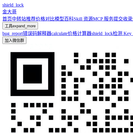
shield_lock
金大哥
首页
中转站推荐
价格对比
模型百科
Skill 资源
MCP 服务
提交收录
工具
expand_more
bug_report
错误码解释器
calculate
价格计算器
shield_lock
检测 Ke
加入微信群