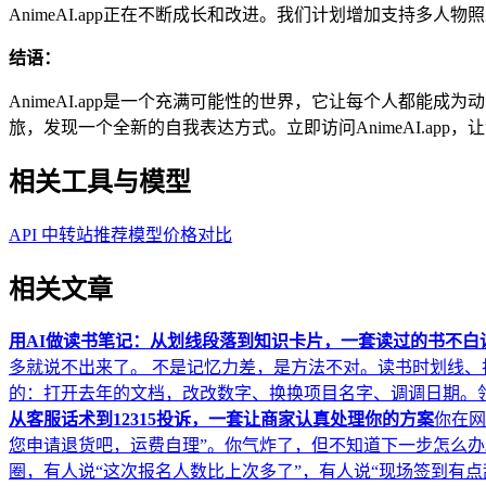
AnimeAI.app正在不断成长和改进。我们计划增加支持
结语：
AnimeAI.app是一个充满可能性的世界，它让每个人都能成
旅，发现一个全新的自我表达方式。立即访问AnimeAI.app
相关工具与模型
API 中转站推荐
模型价格对比
相关文章
用AI做读书笔记：从划线段落到知识卡片，一套读过的书不白
多就说不出来了。 不是记忆力差，是方法不对。读书时划线、折角
的：打开去年的文档，改改数字、换换项目名字、调调日期。领导
从客服话术到12315投诉，一套让商家认真处理你的方案
你在网
您申请退货吧，运费自理”。你气炸了，但不知道下一步怎么办。 
圈，有人说“这次报名人数比上次多了”，有人说“现场签到有点