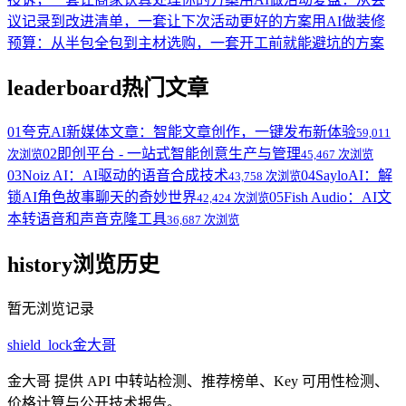
议记录到改进清单，一套让下次活动更好的方案
用AI做装修
预算：从半包全包到主材选购，一套开工前就能避坑的方案
leaderboard
热门文章
01
夸克AI新媒体文章：智能文章创作，一键发布新体验
59,011
02
即创平台 - 一站式智能创意生产与管理
次浏览
45,467 次浏览
03
Noiz AI：AI驱动的语音合成技术
04
SayloAI：解
43,758 次浏览
锁AI角色故事聊天的奇妙世界
05
Fish Audio：AI文
42,424 次浏览
本转语音和声音克隆工具
36,687 次浏览
history
浏览历史
暂无浏览记录
shield_lock
金大哥
金大哥 提供 API 中转站检测、推荐榜单、Key 可用性检测、
价格计算与公开技术报告。