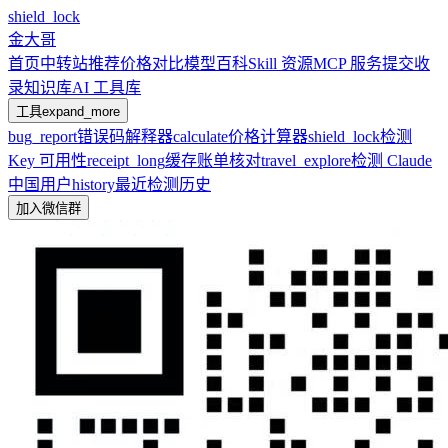
shield_lock
金大哥
首页
中转站推荐
价格对比
模型百科
Skill 资源
MCP 服务
提交收
录
知识库
AI 工具库
工具
expand_more
bug_report
错误码解释器
calculate
价格计算器
shield_lock
检测
Key 可用性
receipt_long
缓存账单核对
travel_explore
检测 Claude
中国用户
history
最近检测历史
加入微信群