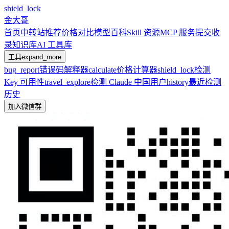
shield_lock
金大哥
首页
中转站推荐
价格对比
模型百科
Skill 资源
MCP 服务
提交收
录
知识库
AI 工具库
工具
expand_more
bug_report
错误码解释器
calculate
价格计算器
shield_lock
检测
Key 可用性
travel_explore
检测 Claude 中国用户
history
最近检测
历史
加入微信群