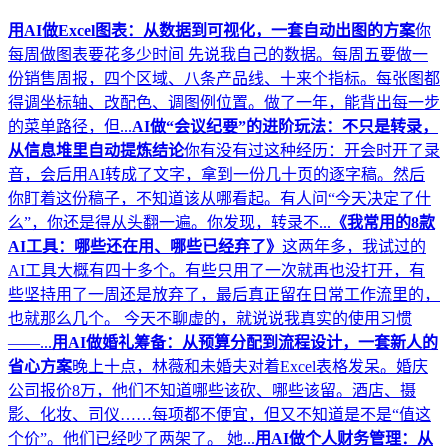
用AI做Excel图表：从数据到可视化，一套自动出图的方案
你
每周做图表要花多少时间 先说我自己的数据。每周五要做一
份销售周报，四个区域、八条产品线、十来个指标。每张图都
得调坐标轴、改配色、调图例位置。做了一年，能背出每一步
的菜单路径，但...
AI做“会议纪要”的进阶玩法：不只是转录，
从信息堆里自动提炼结论
你有没有过这种经历：开会时开了录
音，会后用AI转成了文字，拿到一份几十页的逐字稿。然后
你盯着这份稿子，不知道该从哪看起。有人问“今天决定了什
么”，你还是得从头翻一遍。你发现，转录不...
《我常用的8款
AI工具：哪些还在用、哪些已经弃了》
这两年多，我试过的
AI工具大概有四十多个。有些只用了一次就再也没打开，有
些坚持用了一周还是放弃了，最后真正留在日常工作流里的，
也就那么几个。 今天不聊虚的，就说说我真实的使用习惯
——...
用AI做婚礼筹备：从预算分配到流程设计，一套新人的
省心方案
晚上十点，林薇和未婚夫对着Excel表格发呆。婚庆
公司报价8万，他们不知道哪些该砍、哪些该留。酒店、摄
影、化妆、司仪……每项都不便宜，但又不知道是不是“值这
个价”。他们已经吵了两架了。 她...
用AI做个人财务管理：从