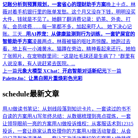
记账分析到预算规划，一套省心的理财助手方案
晚上十点，林
薇对着手机银行里的账单发愁。这个月又没存下钱，明明没买
大件，钱就是不见了。她翻了翻消费记录：奶茶、外卖、打
车、会员续费……每一笔都不多，加起来吓人。 她下决心记
账。三天...
用AI养宠：从健康监测到行为训练，一套铲屎官的
智能助手方案
凌晨两点，林薇被猫的呕吐声惊醒。她跑过去
看，地上有一小滩黄水。猫蹲在旁边，精神看起来还行。她拍
了张照片，在宠物群里问：“这是吐毛球还是生病了？”群里有
人说没事，有人说赶紧去医院。...
上一篇
元象大模型 XChat：开启智能对话新纪元
下一篇
Palette.fm：让黑白照片重焕彩色光彩
schedule
最新文章
用AI做读书笔记：从划线段落到知识卡片，一套读过的书不
白读的方案
用AI写年终总结：从数据梳理到亮点提炼，一套
让领导眼前一亮的方案
用AI做投诉维权：从客服话术到12315
投诉，一套让商家认真处理你的方案
用AI做活动复盘：从会