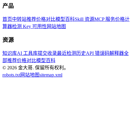
产品
首页
中转站推荐
价格对比
模型百科
Skill 资源
MCP 服务
价格计
算器
检测 Key 可用性
网站地图
资源
知识库
AI 工具库
提交收录
最近检测历史
API 错误码解释器
全
部推荐
价格对比
模型百科
© 2026
金大哥
.
保留所有权利。
robots.txt
网站地图
sitemap.xml