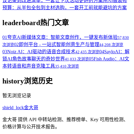
议记录到改进清单，一套让下次活动更好的方案
用AI做装修
预算：从半包全包到主材选购，一套开工前就能避坑的方案
leaderboard
热门文章
01
夸克AI新媒体文章：智能文章创作，一键发布新体验
57,830
02
即创平台 - 一站式智能创意生产与管理
次浏览
44,208 次浏览
03
Noiz AI：AI驱动的语音合成技术
04
SayloAI：解
42,435 次浏览
锁AI角色故事聊天的奇妙世界
05
Fish Audio：AI文
41,033 次浏览
本转语音和声音克隆工具
35,410 次浏览
history
浏览历史
暂无浏览记录
shield_lock
金大哥
金大哥 提供 API 中转站检测、推荐榜单、Key 可用性检测、
价格计算与公开技术报告。