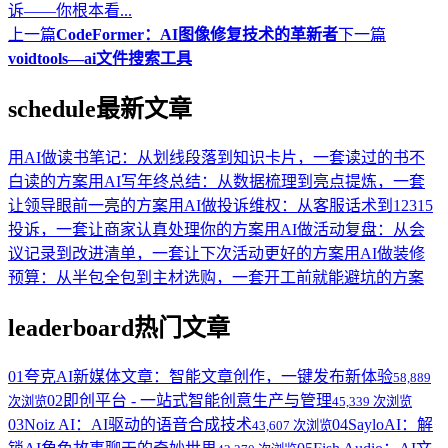
诉——你根本看...
上一篇
CodeFormer：AI图像修复技术的革新者
下一篇
voidtools—ai文件搜索工具
schedule
最新文章
用AI做读书笔记：从划线段落到知识卡片，一套读过的书不
白读的方案
用AI写年终总结：从数据梳理到亮点提炼，一套
让领导眼前一亮的方案
用AI做投诉维权：从客服话术到12315
投诉，一套让商家认真处理你的方案
用AI做活动复盘：从会
议记录到改进清单，一套让下次活动更好的方案
用AI做装修
预算：从半包全包到主材选购，一套开工前就能避坑的方案
leaderboard
热门文章
01
夸克AI新媒体文章：智能文章创作，一键发布新体验
58,889
02
即创平台 - 一站式智能创意生产与管理
次浏览
45,339 次浏览
03
Noiz AI：AI驱动的语音合成技术
04
SayloAI：解
43,607 次浏览