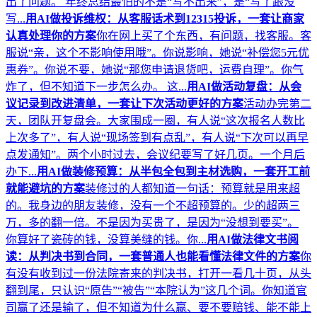
出了问题。 年终总结最怕的不是“写不出来”，是“写了跟没
写...
用AI做投诉维权：从客服话术到12315投诉，一套让商家
认真处理你的方案
你在网上买了个东西，有问题，找客服。客
服说“亲，这个不影响使用哦”。你说影响，她说“补偿您5元优
惠券”。你说不要，她说“那您申请退货吧，运费自理”。你气
炸了，但不知道下一步怎么办。 这...
用AI做活动复盘：从会
议记录到改进清单，一套让下次活动更好的方案
活动办完第二
天，团队开复盘会。大家围成一圈，有人说“这次报名人数比
上次多了”，有人说“现场签到有点乱”，有人说“下次可以再早
点发通知”。两个小时过去，会议纪要写了好几页。一个月后
办下...
用AI做装修预算：从半包全包到主材选购，一套开工前
就能避坑的方案
装修过的人都知道一句话：预算就是用来超
的。我身边的朋友装修，没有一个不超预算的。少的超两三
万，多的翻一倍。不是因为买贵了，是因为“没想到要买”。
你算好了瓷砖的钱，没算美缝的钱。你...
用AI做法律文书阅
读：从判决书到合同，一套普通人也能看懂法律文件的方案
你
有没有收到过一份法院寄来的判决书，打开一看几十页，从头
翻到尾，只认识“原告”“被告”“本院认为”这几个词。你知道官
司赢了还是输了，但不知道为什么赢、要不要赔钱、能不能上