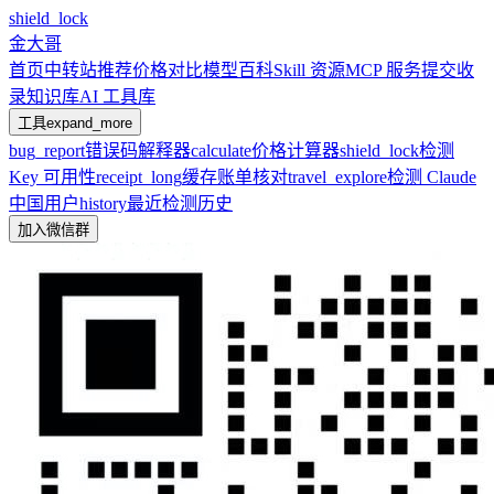
shield_lock
金大哥
首页
中转站推荐
价格对比
模型百科
Skill 资源
MCP 服务
提交收
录
知识库
AI 工具库
工具
expand_more
bug_report
错误码解释器
calculate
价格计算器
shield_lock
检测
Key 可用性
receipt_long
缓存账单核对
travel_explore
检测 Claude
中国用户
history
最近检测历史
加入微信群