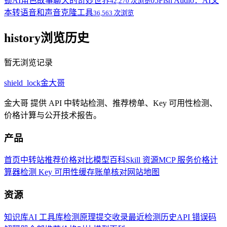
锁AI角色故事聊天的奇妙世界
05
Fish Audio：AI文
42,270 次浏览
本转语音和声音克隆工具
36,563 次浏览
history
浏览历史
暂无浏览记录
shield_lock
金大哥
金大哥 提供 API 中转站检测、推荐榜单、Key 可用性检测、
价格计算与公开技术报告。
产品
首页
中转站推荐
价格对比
模型百科
Skill 资源
MCP 服务
价格计
算器
检测 Key 可用性
缓存账单核对
网站地图
资源
知识库
AI 工具库
检测原理
提交收录
最近检测历史
API 错误码