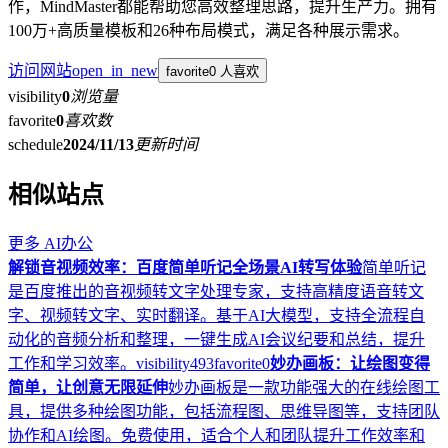
作，MindMaster都能帮助您高效整理思路，提升生产力。拥有
100万+高质量模板和26种布局模式，满足各种展示需求。
访问网站
open_in_new
favorite
0 人喜欢
visibility
0
浏览量
favorite
0
喜欢数
schedule
2024/11/13
更新时间
相似站点
更多
AI办公
解锁音视频效率：百度简单听记全场景AI转写体验
简单听记
是百度推出的音视频转文字处理专家，支持高精度语音转文
字、视频转文字、实时翻译。基于AI大模型，支持全流程自
动化的音频分析和整理，一键生成AI会议纪要和总结，提升
工作和学习效率。
visibility
493
favorite
0
妙办画板：让绘图变得
简单，让创意无限延伸
妙办画板是一款功能强大的在线绘图工
具，提供多种绘图功能，包括流程图、思维导图等，支持团队
协作和AI绘图。免费使用，适合个人和团队提升工作效率和