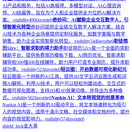
AI产品和服务，包括AI高报师、多模型对话、AI心理咨询
师、AI绘画等，旨在为个人和企业提供全方位的AI解决方
案。
visibility
490
favorite
0
奇妙问：AI赋能企业交互数字人，引
领智能化转型
奇妙问提供企业级交互数字人解决方案，结合
AI技术为各种企业场景提供定制化服务，如数字客服与数字
销售，助力企业实现智能化转型。
visibility
544
favorite
0
职徒简
历52cv：智能求职的得力助手
职徒简历52cv是一个全面的求职
辅助平台，提供免费简历模板下载、AI简历优化、智能求职
辅导和500强HR在线辅导，助力用户打造专业简历，提升求职
成功率。
visibility
523
favorite
0
轻云图：开启数据可视化新纪元
轻云图是一个创新的AI工具，提供3D文字云词云图生成和词
频AI解析。利用AI技术，用户可以轻松创建动态、交互式的
数据可视化图表，支持2D和3D效果切换，并导出为多种格
式。
visibility
502
favorite
0
Napkin AI：文本转视觉的创意革命
Napkin AI是一个创新的AI驱动平台，将文本快速转化为吸引
人的视觉内容，适用于演示文稿、社交媒体和文档创作，提升
内容的视觉影响力。
visibility
574
favorite
0
shield_lock
金大哥