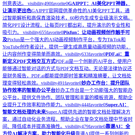
创意表达。
visibility
490
favorite
0
GAIPPT：AI美化PPT神器，
让演示更出色
GAIPPT官网提供革命性的AI美化PPT工具，通
过智能解析和高保真渲染技术，60秒内生成专业级演示文稿。
简化PPT设计流程，让每页PPT都出彩，提升演示的专业性和
吸引力。
visibility
655
favorite
0
Pixfun：让动画视频创作触手可
及
Pixfun是一个强大的AI动画视频制作平台，专为TikTok和
YouTube创作者设计，提供一键生成高质量动画视频的功能，
让内容创作变得简单而高效。
visibility
633
favorite
0
PDF.ai：重
新定义PDF文档交互方式
PDF.ai是一个创新的AI平台，使用户
能够通过智能对话的方式与PDF文档互动。无论是法律协议还
是财务报告，PDF.ai都能提供即时答案和精准摘要，让文档处
理变得轻松高效。
visibility
491
favorite
0
妙办工作台：提升团队
协作效率的智能办公平台
妙办工作台是一个功能强大的智能办
公平台，提供文件协作、团队管理和丰富的模板资源，帮助企
业提升工作效率和协作能力。
visibility
444
favorite
0
Super.AI：
智能文档处理的未来
Super.AI提供先进的智能文档处理解决方
案，通过自动化业务流程，帮助企业在复杂文档处理中节省时
间、降低成本并提高准确性。
visibility
479
favorite
0
靠谱AI：全
方位AI解决方案，助力智能化升级
靠谱AI提供一系列创新的