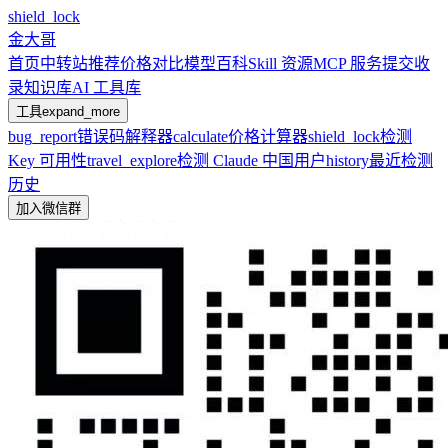
shield_lock
金大哥
首页
中转站推荐
价格对比
模型百科
Skill 资源
MCP 服务
提交收
录
知识库
AI 工具库
工具
expand_more
bug_report
错误码解释器
calculate
价格计算器
shield_lock
检测
Key 可用性
travel_explore
检测 Claude 中国用户
history
最近检测
历史
加入微信群