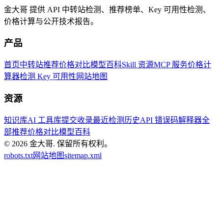
金大哥 提供 API 中转站检测、推荐榜单、Key 可用性检测、
价格计算与公开技术报告。
产品
首页
中转站推荐
价格对比
模型百科
Skill 资源
MCP 服务
价格计
算器
检测 Key 可用性
网站地图
资源
知识库
AI 工具库
提交收录
最近检测历史
API 错误码解释器
全
部推荐
价格对比
模型百科
© 2026
金大哥
.
保留所有权利。
robots.txt
网站地图
sitemap.xml