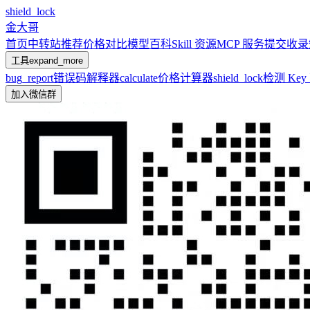
shield_lock
金大哥
首页
中转站推荐
价格对比
模型百科
Skill 资源
MCP 服务
提交收录
工具
expand_more
bug_report
错误码解释器
calculate
价格计算器
shield_lock
检测 Ke
加入微信群