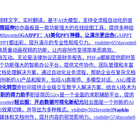
频转文字、实时翻译。基于AI大模型，支持全流程自动化的音
限延伸
妙办画板是一款功能强大的在线绘图工具，提供多种绘
90
favorite
0
GAIPPT：AI美化PPT神器，让演示更出色
GAIPPT
页PPT都出彩，提升演示的专业性和吸引力。
visibility
655
favorite
0
一键生成高质量动画视频的功能，让内容创作变得简单而高效。
文档互动。无论是法律协议还是财务报告，PDF.ai都能提供即时答
个功能强大的智能办公平台，提供文件协作、团队管理和丰富
的智能文档处理解决方案，通过自动化业务流程，帮助企业在复杂文档
列创新的AI产品和服务，包括AI高报师、多模型对话、AI心理咨
能化转型
奇妙问提供企业级交互数字人解决方案，结合AI技术为
求职的得力助手
职徒简历52cv是一个全面的求职辅助平台，提供
avorite
0
轻云图：开启数据可视化新纪元
轻云图是一个创新的AI
3D效果切换，并导出为多种格式。
visibility
502
favorite
0
Napkin
社交媒体和文档创作，提升内容的视觉影响力。
visibility
574
favorite
0