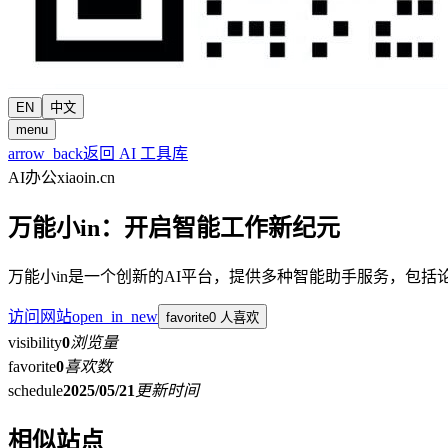
EN
中文
menu
arrow_back
返回 AI 工具库
AI办公
xiaoin.cn
万能小in：开启智能工作新纪元
万能小in是一个创新的AI平台，提供多种智能助手服务，包
访问网站
open_in_new
favorite
0 人喜欢
visibility
0
浏览量
favorite
0
喜欢数
schedule
2025/05/21
更新时间
相似站点