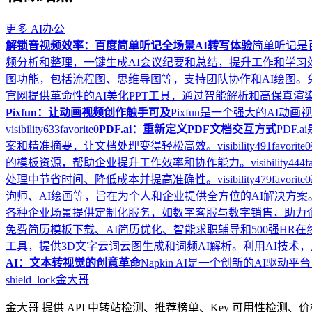
更多
AI办公
解锁音视频效率：百度简单听记全场景AI转写体验
简单听记是
频分析和整理，一键生成AI会议纪要和总结，提升工作和学习
图功能，包括流程图、思维导图等，支持团队协作和AI绘图
官网提供革命性的AI美化PPT工具，通过智能解析和高保真渲
Pixfun：让动画视频创作触手可及
Pixfun是一个强大的AI
visibility
633
favorite
0
PDF.ai：重新定义PDF文档交互方式
PDF
案和精准摘要，让文档处理变得轻松高效。
visibility
491
favorite
0
的模板资源，帮助企业提升工作效率和协作能力。
visibility
444
f
处理中节省时间、降低成本并提高准确性。
visibility
479
favorite
0
询师、AI绘画等，旨在为个人和企业提供全方位的AI解决方案
各种企业场景提供定制化服务，如数字客服与数字销售，助力
免费简历模板下载、AI简历优化、智能求职辅导和500强HR
工具，提供3D文字云词云图生成和词频AI解析。利用AI技术
AI：文本转视觉的创意革命
Napkin AI是一个创新的A
shield_lock
金大哥
金大哥 提供 API 中转站检测、推荐榜单、Key 可用性检测