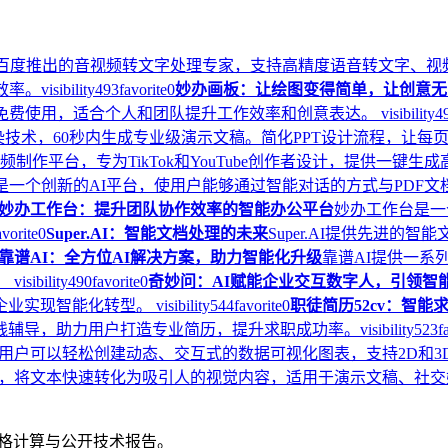
百度推出的音视频转文字处理专家，支持高精度语音转文字、视
效率。
visibility
493
favorite
0
妙办画板：让绘图变得简单，让创意无
。免费使用，适合个人和团队提升工作效率和创意表达。
visibility
4
染技术，60秒内生成专业级演示文稿。简化PPT设计流程，让每
动画视频制作平台，专为TikTok和YouTube创作者设计，提供
.ai是一个创新的AI平台，使用户能够通过智能对话的方式与PDF
妙办工作台：提升团队协作效率的智能办公平台
妙办工作台是一
avorite
0
Super.AI：智能文档处理的未来
Super.AI提供先进
靠谱AI：全方位AI解决方案，助力智能化升级
靠谱AI提供一系
。
visibility
490
favorite
0
奇妙问：AI赋能企业交互数字人，引领智
企业实现智能化转型。
visibility
544
favorite
0
职徒简历52cv：智能
在线辅导，助力用户打造专业简历，提升求职成功率。
visibility
523
f
，用户可以轻松创建动态、交互式的数据可视化图表，支持2D和
I驱动平台，将文本快速转化为吸引人的视觉内容，适用于演示文稿、
、价格计算与公开技术报告。