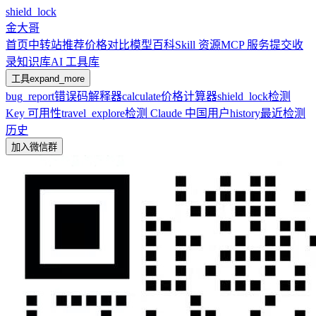
shield_lock
金大哥
首页
中转站推荐
价格对比
模型百科
Skill 资源
MCP 服务
提交收
录
知识库
AI 工具库
工具
expand_more
bug_report
错误码解释器
calculate
价格计算器
shield_lock
检测
Key 可用性
travel_explore
检测 Claude 中国用户
history
最近检测
历史
加入微信群