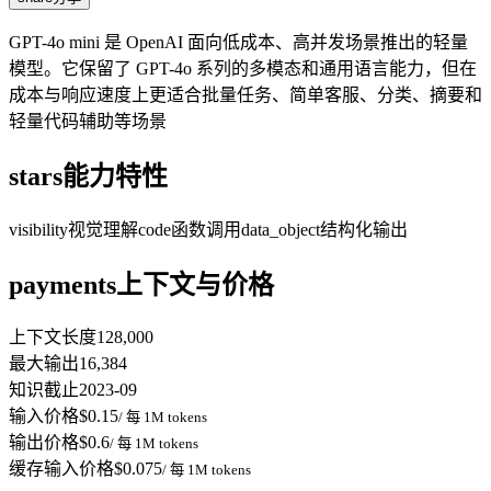
GPT-4o mini 是 OpenAI 面向低成本、高并发场景推出的轻量
模型。它保留了 GPT-4o 系列的多模态和通用语言能力，但在
成本与响应速度上更适合批量任务、简单客服、分类、摘要和
轻量代码辅助等场景
stars
能力特性
visibility
视觉理解
code
函数调用
data_object
结构化输出
payments
上下文与价格
上下文长度
128,000
最大输出
16,384
知识截止
2023-09
输入价格
$0.15
/ 每 1M tokens
输出价格
$0.6
/ 每 1M tokens
缓存输入价格
$0.075
/ 每 1M tokens