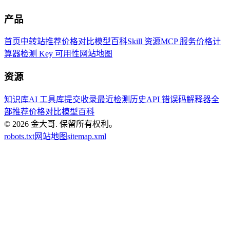
产品
首页
中转站推荐
价格对比
模型百科
Skill 资源
MCP 服务
价格计
算器
检测 Key 可用性
网站地图
资源
知识库
AI 工具库
提交收录
最近检测历史
API 错误码解释器
全
部推荐
价格对比
模型百科
© 2026
金大哥
.
保留所有权利。
robots.txt
网站地图
sitemap.xml