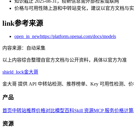
知识截止 2025-08-31，较新信息需外部检索或联网
价格与可用性随上游和中转站变化，建议以官方文档与实
link
参考来源
open_in_new
https://platform.openai.com/docs/models
内容来源
：
自动采集
以上内容综合整理自官方文档与公开资料，具体以官方为准
shield_lock
金大哥
金大哥 提供 API 中转站检测、推荐榜单、Key 可用性检测
产品
首页
中转站推荐
价格对比
模型百科
Skill 资源
MCP 服务
价格计算
资源