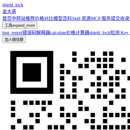
shield_lock
金大哥
首页
中转站推荐
价格对比
模型百科
Skill 资源
MCP 服务
提交收录
工具
expand_more
bug_report
错误码解释器
calculate
价格计算器
shield_lock
检测 Ke
加入微信群