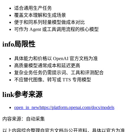
适合通用生产任务
覆盖文本理解和生成场景
便于和同系列轻量模型做成本对比
可作为 Agent 或工具调用流程的核心模型
info
局限性
具体能力和价格以 OpenAI 官方文档为准
高质量模型通常成本和延迟更高
复杂业务任务仍需提示词、工具和评测配合
不应替代图像、转写或 TTS 专用模型
link
参考来源
open_in_new
https://platform.openai.com/docs/models
内容来源
：
自动采集
以上内容综合整理自官方文档与公开资料，具体以官方为准