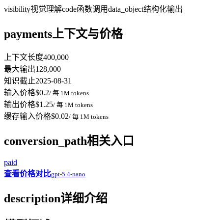
visibility
视觉理解
code
函数调用
data_object
结构化输出
payments
上下文与价格
上下文长度
400,000
最大输出
128,000
知识截止
2025-08-31
输入价格
$0.2
/ 每 1M tokens
输出价格
$1.25
/ 每 1M tokens
缓存输入价格
$0.02
/ 每 1M tokens
conversion_path
相关入口
paid
查看价格对比
gpt-5.4-nano
description
详细介绍