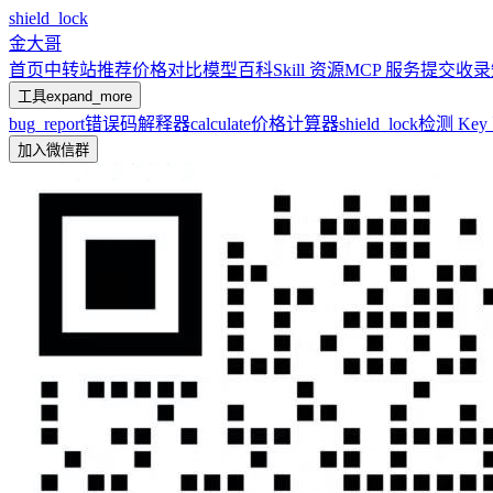
shield_lock
金大哥
首页
中转站推荐
价格对比
模型百科
Skill 资源
MCP 服务
提交收录
工具
expand_more
bug_report
错误码解释器
calculate
价格计算器
shield_lock
检测 Ke
加入微信群