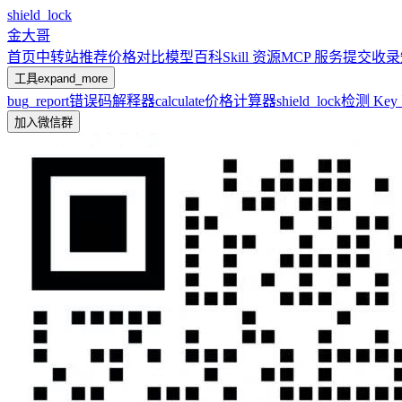
shield_lock
金大哥
首页
中转站推荐
价格对比
模型百科
Skill 资源
MCP 服务
提交收录
工具
expand_more
bug_report
错误码解释器
calculate
价格计算器
shield_lock
检测 Ke
加入微信群