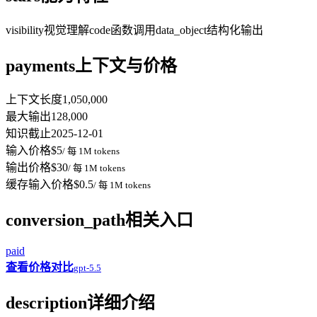
visibility
视觉理解
code
函数调用
data_object
结构化输出
payments
上下文与价格
上下文长度
1,050,000
最大输出
128,000
知识截止
2025-12-01
输入价格
$5
/ 每 1M tokens
输出价格
$30
/ 每 1M tokens
缓存输入价格
$0.5
/ 每 1M tokens
conversion_path
相关入口
paid
查看价格对比
gpt-5.5
description
详细介绍