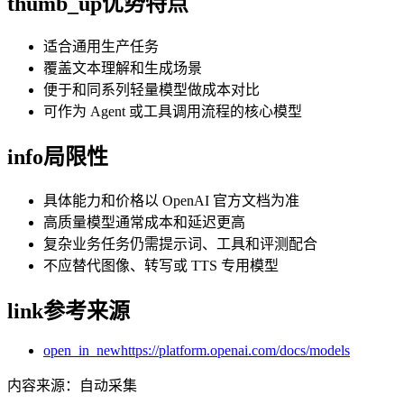
thumb_up
优势特点
适合通用生产任务
覆盖文本理解和生成场景
便于和同系列轻量模型做成本对比
可作为 Agent 或工具调用流程的核心模型
info
局限性
具体能力和价格以 OpenAI 官方文档为准
高质量模型通常成本和延迟更高
复杂业务任务仍需提示词、工具和评测配合
不应替代图像、转写或 TTS 专用模型
link
参考来源
open_in_new
https://platform.openai.com/docs/models
内容来源
：
自动采集