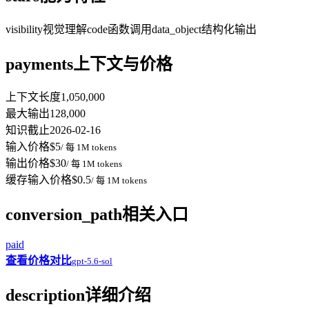
visibility
视觉理解
code
函数调用
data_object
结构化输出
payments
上下文与价格
上下文长度
1,050,000
最大输出
128,000
知识截止
2026-02-16
输入价格
$5
/ 每 1M tokens
输出价格
$30
/ 每 1M tokens
缓存输入价格
$0.5
/ 每 1M tokens
conversion_path
相关入口
paid
查看价格对比
gpt-5.6-sol
description
详细介绍