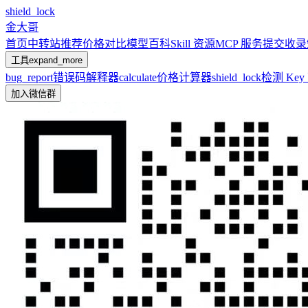
shield_lock
金大哥
首页
中转站推荐
价格对比
模型百科
Skill 资源
MCP 服务
提交收录
工具
expand_more
bug_report
错误码解释器
calculate
价格计算器
shield_lock
检测 Ke
加入微信群