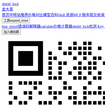
shield_lock
金大哥
首页
中转站推荐
价格对比
模型百科
Skill 资源
MCP 服务
提交收录
工具
expand_more
bug_report
错误码解释器
calculate
价格计算器
shield_lock
检测 Ke
加入微信群