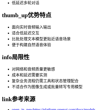
低延迟多轮对话
thumb_up
优势特点
面向实时音频输入输出
适合低延迟交互
比批处理文本模型更贴近语音场景
便于构建自然语音体验
info
局限性
对网络和音频质量更敏感
成本和延迟需要实测
复杂业务流程仍需工具和状态管理配合
不适合作为图像生成或批量转写专用模型
link
参考来源
open_in_new
https://platform.openai.com/docs/models