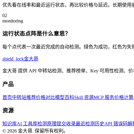
优先看在线率和最近运行状态，再比较价格与延迟。长期使用
02
monitoring
运行状态点阵是什么意思？
每个点代表一次最近完成的自动检测。绿色为成功，红色为失
shield_lock
金大哥
金大哥 提供 API 中转站检测、推荐榜单、Key 可用性检测
产品
首页
中转站推荐
价格对比
模型百科
Skill 资源
MCP 服务
价格计算
资源
知识库
AI 工具库
检测原理
提交收录
最近检测历史
API 错误码
© 2026
金大哥
.
保留所有权利。