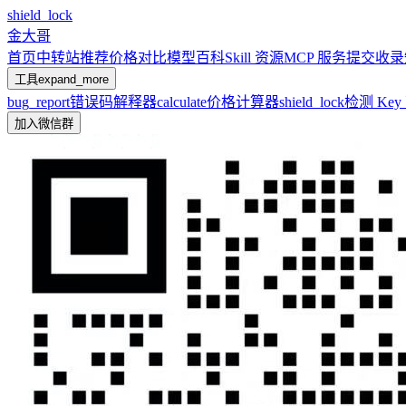
shield_lock
金大哥
首页
中转站推荐
价格对比
模型百科
Skill 资源
MCP 服务
提交收录
工具
expand_more
bug_report
错误码解释器
calculate
价格计算器
shield_lock
检测 Ke
加入微信群