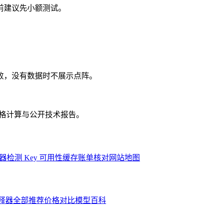
前建议先小额测试。
败，没有数据时不展示点阵。
、价格计算与公开技术报告。
器
检测 Key 可用性
缓存账单核对
网站地图
解释器
全部推荐
价格对比
模型百科