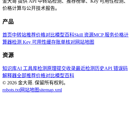
金大哥 提供 API 中转站检测、推荐榜单、Key 可用性检测、
价格计算与公开技术报告。
产品
首页
中转站推荐
价格对比
模型百科
Skill 资源
MCP 服务
价格计
算器
检测 Key 可用性
缓存账单核对
网站地图
资源
知识库
AI 工具库
检测原理
提交收录
最近检测历史
API 错误码
解释器
全部推荐
价格对比
模型百科
© 2026
金大哥
.
保留所有权利。
robots.txt
网站地图
sitemap.xml