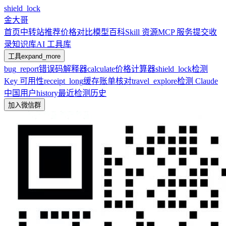
shield_lock
金大哥
首页
中转站推荐
价格对比
模型百科
Skill 资源
MCP 服务
提交收
录
知识库
AI 工具库
工具
expand_more
bug_report
错误码解释器
calculate
价格计算器
shield_lock
检测
Key 可用性
receipt_long
缓存账单核对
travel_explore
检测 Claude
中国用户
history
最近检测历史
加入微信群